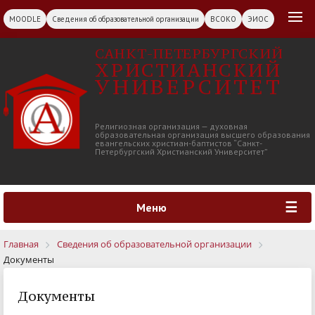
MOODLE
Сведения об образовательной организации
ВСОКО
ЭИОС
САНКТ-ПЕТЕРБУРГСКИЙ
ХРИСТИАНСКИЙ
УНИВЕРСИТЕТ
Религиозная организация — духовная
образовательная организация высшего образования
евангельских христиан-баптистов “Санкт-
Петербургский Христианский Университет”
Меню
Главная
Сведения об образовательной организации
Документы
Документы