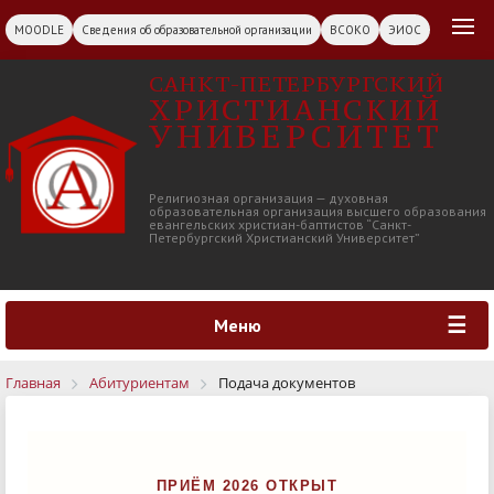
MOODLE
Сведения об образовательной организации
ВСОКО
ЭИОС
САНКТ-ПЕТЕРБУРГСКИЙ
ХРИСТИАНСКИЙ
УНИВЕРСИТЕТ
Религиозная организация — духовная
образовательная организация высшего образования
евангельских христиан-баптистов “Санкт-
Петербургский Христианский Университет”
Меню
Главная
Абитуриентам
Подача документов
ПРИЁМ 2026 ОТКРЫТ