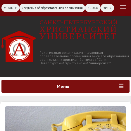
MOODLE
Сведения об образовательной организации
ВСОКО
ЭИОС
САНКТ-ПЕТЕРБУРГСКИЙ
ХРИСТИАНСКИЙ
УНИВЕРСИТЕТ
Религиозная организация — духовная
образовательная организация высшего образования
евангельских христиан-баптистов “Санкт-
Петербургский Христианский Университет”
Меню