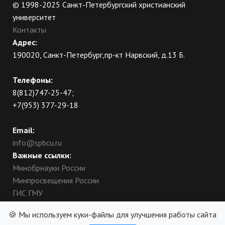
© 1998-2025 Санкт-Петербургский христианский
университет
Контакты
Адрес:
190020, Санкт-Петербург,пр-кт Нарвский, д.13 Б.
Телефоны:
8(812)747-25-47;
+7(953) 377-29-18
Email:
info@spbcu.ru
Важные ссылки:
Минобрнауки России
Минпросвещения России
ГИС ГМУ
Сведения об образовательной организации
🍪 Мы используем куки-файлы для улучшения работы сайта
Социальные сети: