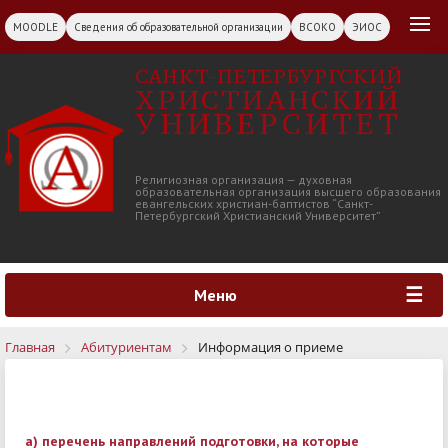
MOODLE
Сведения об образовательной организации
ВСОКО
ЭИОС
САНКТ-ПЕТЕРБУРГСКИЙ
ХРИСТИАНСКИЙ
УНИВЕРСИТЕТ
Религиозная организация — духовная
образовательная организация высшего образования
евангельских христиан-баптистов “Санкт-
Петербургский Христианский Университет”
Меню
Главная
Абитуриентам
Информация о приеме
а) перечень направлений подготовки, на которые