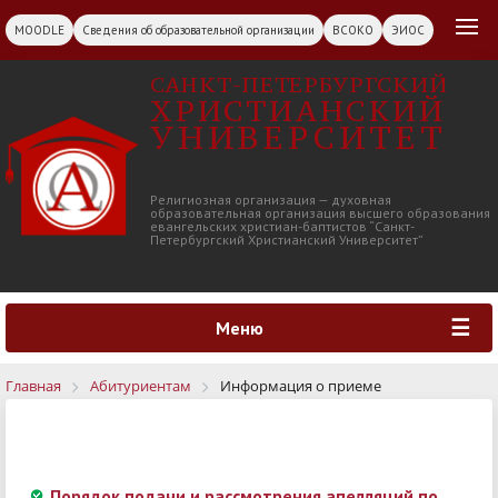
MOODLE
Сведения об образовательной организации
ВСОКО
ЭИОС
САНКТ-ПЕТЕРБУРГСКИЙ
ХРИСТИАНСКИЙ
УНИВЕРСИТЕТ
Религиозная организация — духовная
образовательная организация высшего образования
евангельских христиан-баптистов “Санкт-
Петербургский Христианский Университет”
Меню
Главная
Абитуриентам
Информация о приеме
Порядок
подачи и рассмотрения апелляций по