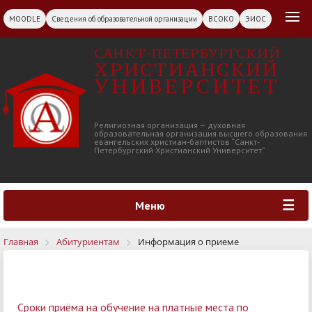
MOODLE
Сведения об образовательной организации
ВСОКО
ЭИОС
САНКТ-ПЕТЕРБУРГСКИЙ
ХРИСТИАНСКИЙ
УНИВЕРСИТЕТ
Религиозная организация — духовная
образовательная организация высшего образования
евангельских христиан-баптистов “Санкт-
Петербургский Христианский Университет”
Меню
Главная
Абитуриентам
Информация о приеме
Сроки приёма на обучение
на платные места
по