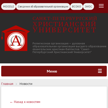
MOODLE
Сведения об образовательной организации
ВСОКО
ЭИОС
САНКТ-ПЕТЕРБУРГСКИЙ
ХРИСТИАНСКИЙ
УНИВЕРСИТЕТ
Религиозная организация — духовная
образовательная организация высшего образования
евангельских христиан-баптистов “Санкт-
Петербургский Христианский Университет”
Меню
Главная
Новости
← Назад к новостям