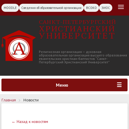
MOODLE
Сведения об образовательной организации
ВСОКО
ЭИОС
САНКТ-ПЕТЕРБУРГСКИЙ
ХРИСТИАНСКИЙ
УНИВЕРСИТЕТ
Религиозная организация — духовная
образовательная организация высшего образования
евангельских христиан-баптистов “Санкт-
Петербургский Христианский Университет”
Меню
Главная
Новости
← Назад к новостям