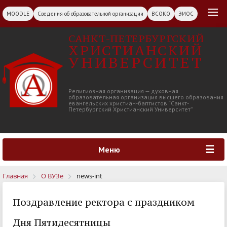
MOODLE
Сведения об образовательной организации
ВСОКО
ЭИОС
САНКТ-ПЕТЕРБУРГСКИЙ
ХРИСТИАНСКИЙ
УНИВЕРСИТЕТ
Религиозная организация — духовная
образовательная организация высшего образования
евангельских христиан-баптистов “Санкт-
Петербургский Христианский Университет”
Меню
Главная
О ВУЗе
news-int
Поздравление ректора с праздником
Дня Пятидесятницы