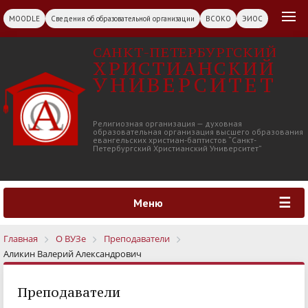
MOODLE
Сведения об образовательной организации
ВСОКО
ЭИОС
САНКТ-ПЕТЕРБУРГСКИЙ
ХРИСТИАНСКИЙ
УНИВЕРСИТЕТ
Религиозная организация — духовная
образовательная организация высшего образования
евангельских христиан-баптистов “Санкт-
Петербургский Христианский Университет”
Меню
Главная
О ВУЗе
Преподаватели
Аликин Валерий Александрович
Преподаватели